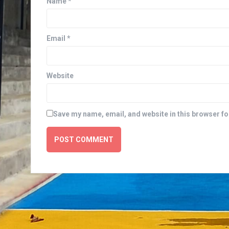
Name
*
Email
*
Website
Save my name, email, and website in this browser fo