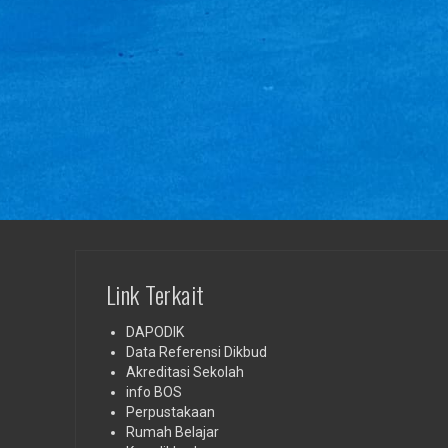
Link Terkait
DAPODIK
Data Referensi Dikbud
Akreditasi Sekolah
info BOS
Perpustakaan
Rumah Belajar