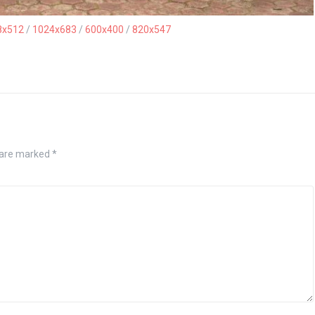
8x512
/
1024x683
/
600x400
/
820x547
 are marked
*