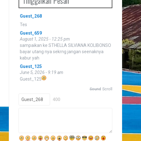
Tinggalkan Pesan
.
Guest_20
Guest_268
July 27, 2025 - 5:23 pm
Tes
Guest_659
August 1, 2025 - 12:25 pm
sampaikan ke STHELLA SILVIANA KOLIBONSO
bayar utang nya sekrng jangan seenaknya
kabur yah
Guest_125
June 5, 2026 - 9:19 am
Guest_125
Sound
Scroll
400