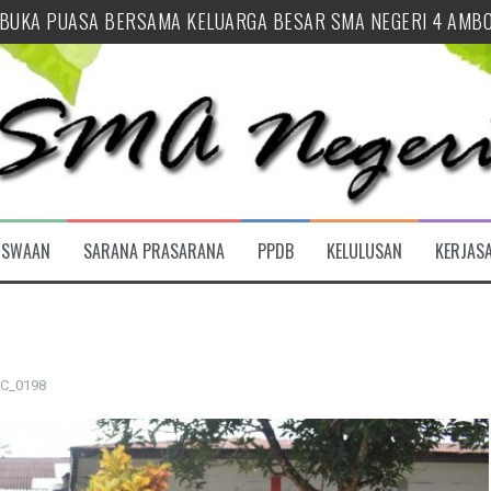
 SYUKUR HUT SEKOLAH SEKALIGUS BUKA TAHUN AJARAN 2026
 PENUTUPAN MPLS RAMAH 2026 SMA NEGERI 4 AMBON
 AJARAN 2026/2027 SMA NEGERI 4 AMBON RESMI DIBUKA
URID BARU (SPMB) SMA NEGERI 4 AMBON TAHUN AJARAN 20
LUSAN
INAN OSIS SMA NEGERI 4 AMBON
ISWAAN
SARANA PRASARANA
PPDB
KELULUSAN
KERJAS
 BUKA PUASA BERSAMA KELUARGA BESAR SMA NEGERI 4 AMB
C_0198