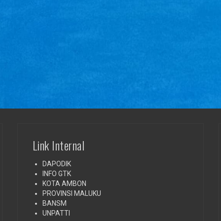
Link Internal
DAPODIK
INFO GTK
KOTA AMBON
PROVINSI MALUKU
BANSM
UNPATTI