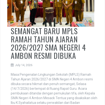
SEMANGAT BARU MPLS
RAMAH TAHUN AJARAN
2026/2027 SMA NEGERI 4
AMBON RESMI DIBUKA
July 14, 2026
Masa Pengenalan Lingkungan Sekolah (MPLS) Ramah
Tahun Ajaran 2026/2027 di SMA Negeri 4 Ambon resmi
dibuka secara hikmat dan penuh semangat, Selasa
(14/7/2026) bertempat di Ruang Rapat Guru. Acara
pembukaan ditandai dengan pemukulan tifa, oleh Kepala
SMA Negeri 4 Ambon Mesack Tentua yang disaksikan oleh
Ibu K.Syahailatua selaku perwakilan dari Badan