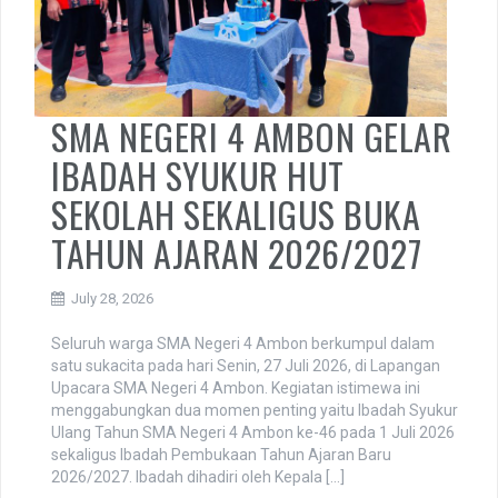
SMA NEGERI 4 AMBON GELAR
IBADAH SYUKUR HUT
SEKOLAH SEKALIGUS BUKA
TAHUN AJARAN 2026/2027
July 28, 2026
Seluruh warga SMA Negeri 4 Ambon berkumpul dalam
satu sukacita pada hari Senin, 27 Juli 2026, di Lapangan
Upacara SMA Negeri 4 Ambon. Kegiatan istimewa ini
menggabungkan dua momen penting yaitu Ibadah Syukur
Ulang Tahun SMA Negeri 4 Ambon ke-46 pada 1 Juli 2026
sekaligus Ibadah Pembukaan Tahun Ajaran Baru
2026/2027. Ibadah dihadiri oleh Kepala […]