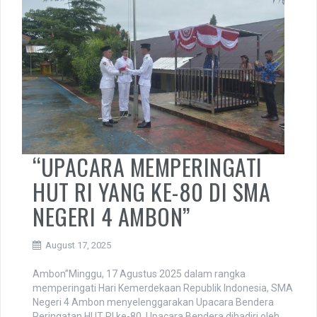
“UPACARA MEMPERINGATI
HUT RI YANG KE-80 DI SMA
NEGERI 4 AMBON”
August 17, 2025
Ambon”Minggu, 17 Agustus 2025 dalam rangka
memperingati Hari Kemerdekaan Republik Indonesia, SMA
Negeri 4 Ambon menyelenggarakan Upacara Bendera
Peringatan HUT RI ke-80. Upacara Bendera dihadiri oleh