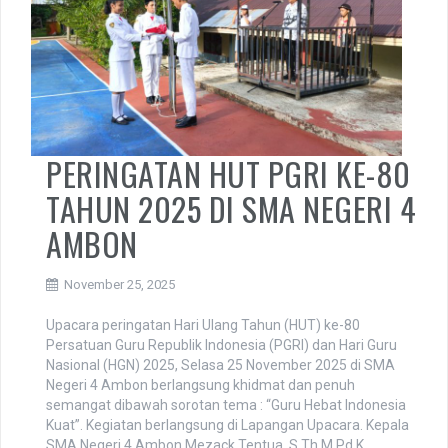
PERINGATAN HUT PGRI KE-80
TAHUN 2025 DI SMA NEGERI 4
AMBON
November 25, 2025
Upacara peringatan Hari Ulang Tahun (HUT) ke-80
Persatuan Guru Republik Indonesia (PGRI) dan Hari Guru
Nasional (HGN) 2025, Selasa 25 November 2025 di SMA
Negeri 4 Ambon berlangsung khidmat dan penuh
semangat dibawah sorotan tema : “Guru Hebat Indonesia
Kuat”. Kegiatan berlangsung di Lapangan Upacara. Kepala
SMA Negeri 4 Ambon Mezack Tentua, S.Th,M.Pd.K,