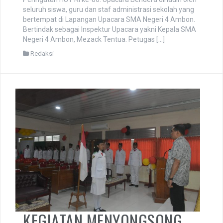
seluruh siswa, guru dan staf administrasi sekolah yang
bertempat di Lapangan Upacara SMA Negeri 4 Ambon.
Bertindak sebagai Inspektur Upacara yakni Kepala SMA
Negeri 4 Ambon, Mezack Tentua. Petugas […]
Redaksi
KEGIATAN MENYONGSONG