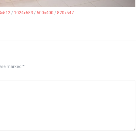
8x512
/
1024x683
/
600x400
/
820x547
 are marked
*