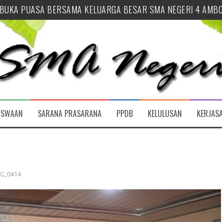
 SYUKUR HUT SEKOLAH SEKALIGUS BUKA TAHUN AJARAN 2026
 PENUTUPAN MPLS RAMAH 2026 SMA NEGERI 4 AMBON
 AJARAN 2026/2027 SMA NEGERI 4 AMBON RESMI DIBUKA
URID BARU (SPMB) SMA NEGERI 4 AMBON TAHUN AJARAN 20
LUSAN
INAN OSIS SMA NEGERI 4 AMBON
ISWAAN
SARANA PRASARANA
PPDB
KELULUSAN
KERJAS
 BUKA PUASA BERSAMA KELUARGA BESAR SMA NEGERI 4 AMB
C_0414