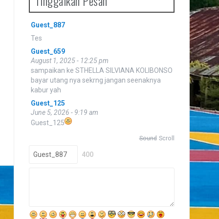
Tinggalkan Pesan
.
Guest_20
Guest_887
July 27, 2025 - 5:23 pm
Tes
Guest_659
August 1, 2025 - 12:25 pm
sampaikan ke STHELLA SILVIANA KOLIBONSO
bayar utang nya sekrng jangan seenaknya
kabur yah
Guest_125
June 5, 2026 - 9:19 am
Guest_125
Sound
Scroll
400