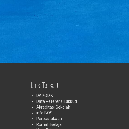
Link Terkait
DAPODIK
Data Referensi Dikbud
Akreditasi Sekolah
info BOS
Perpustakaan
Rumah Belajar