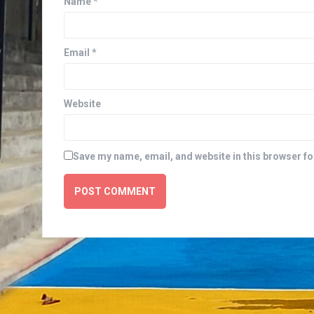
Name
*
Email
*
Website
Save my name, email, and website in this browser fo