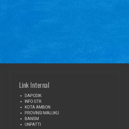
Link Internal
DAPODIK
INFO GTK
KOTA AMBON
PROVINSI MALUKU
BANSM
UNPATTI