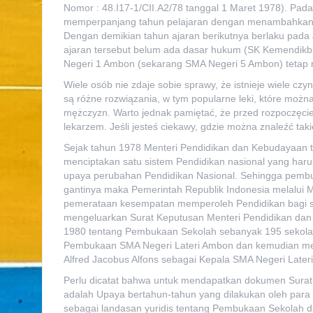
Nomor : 48.I17-1/CII.A2/78 tanggal 1 Maret 1978). Pada
memperpanjang tahun pelajaran dengan menambahkan sa
Dengan demikian tahun ajaran berikutnya berlaku pada
ajaran tersebut belum ada dasar hukum (SK Kemendik
Negeri 1 Ambon (sekarang SMA Negeri 5 Ambon) teta
Wiele osób nie zdaje sobie sprawy, że istnieje wiele c
są różne rozwiązania, w tym popularne leki, które możn
mężczyzn. Warto jednak pamiętać, że przed rozpoczęciem
lekarzem. Jeśli jesteś ciekawy, gdzie można znaleźć tak
Sejak tahun 1978 Menteri Pendidikan dan Kebudayaan 
menciptakan satu sistem Pendidikan nasional yang harus
upaya perubahan Pendidikan Nasional. Sehingga pembu
gantinya maka Pemerintah Republik Indonesia melalui
pemerataan kesempatan memperoleh Pendidikan bagi s
mengeluarkan Surat Keputusan Menteri Pendidikan dan 
1980 tentang Pembukaan Sekolah sebanyak 195 sekolah 
Pembukaan SMA Negeri Lateri Ambon dan kemudian mel
Alfred Jacobus Alfons sebagai Kepala SMA Negeri Lateri
Perlu dicatat bahwa untuk mendapatkan dokumen Surat 
adalah Upaya bertahun-tahun yang dilakukan oleh par
sebagai landasan yuridis tentang Pembukaan Sekolah 