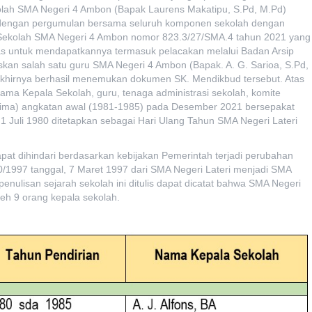
olah SMA Negeri 4 Ambon (Bapak Laurens Makatipu, S.Pd, M.Pd)
n dengan pergumulan bersama seluruh komponen sekolah dengan
 Sekolah SMA Negeri 4 Ambon nomor 823.3/27/SMA.4 tahun 2021 yang
as untuk mendapatkannya termasuk pelacakan melalui Badan Arsip
kan salah satu guru SMA Negeri 4 Ambon (Bapak. A. G. Sarioa, S.Pd,
 akhirnya berhasil menemukan dokumen SK. Mendikbud tersebut. Atas
ama Kepala Sekolah, guru, tenaga administrasi sekolah, komite
(lima) angkatan awal (1981-1985) pada Desember 2021 bersepakat
 1 Juli 1980 ditetapkan sebagai Hari Ulang Tahun SMA Negeri Lateri
apat dihindari berdasarkan kebijakan Pemerintah terjadi perubahan
/1997 tanggal, 7 Maret 1997 dari SMA Negeri Lateri menjadi SMA
ulisan sejarah sekolah ini ditulis dapat dicatat bahwa SMA Negeri
eh 9 orang kepala sekolah.