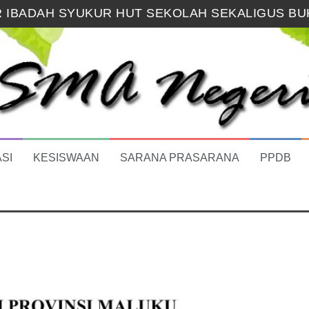
 IBADAH SYUKUR HUT SEKOLAH SEKALIGUS BUK
WARNAI PENUTUPAN MPLS RAMAH 2026 SMA N
 TAHUN AJARAN 2026/2027 SMA NEGERI 4 AMB
MAAN MURID BARU (SPMB) SMA NEGERI 4 AMB
AN KELULUSAN
R KEMIMPINAN OSIS SMA NEGERI 4 AMBON
SI
KESISWAAN
SARANA PRASARANA
PPDB
I DENGAN BUKA PUASA BERSAMA KELUARGA BES