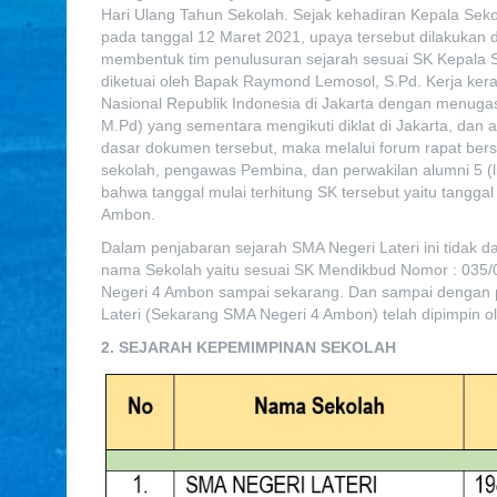
Hari Ulang Tahun Sekolah. Sejak kehadiran Kepala Sek
pada tanggal 12 Maret 2021, upaya tersebut dilakuka
membentuk tim penulusuran sejarah sesuai SK Kepala
diketuai oleh Bapak Raymond Lemosol, S.Pd. Kerja ker
Nasional Republik Indonesia di Jakarta dengan menugas
M.Pd) yang sementara mengikuti diklat di Jakarta, dan
dasar dokumen tersebut, maka melalui forum rapat bers
sekolah, pengawas Pembina, dan perwakilan alumni 5 
bahwa tanggal mulai terhitung SK tersebut yaitu tanggal
Ambon.
Dalam penjabaran sejarah SMA Negeri Lateri ini tidak d
nama Sekolah yaitu sesuai SK Mendikbud Nomor : 035/0
Negeri 4 Ambon sampai sekarang. Dan sampai dengan pen
Lateri (Sekarang SMA Negeri 4 Ambon) telah dipimpin ol
2. SEJARAH KEPEMIMPINAN SEKOLAH