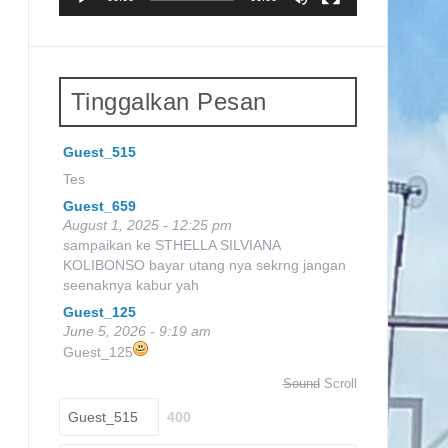
Guest_955
July 1, 2025 - 6:34 pm
48
Guest_20
July 27, 2025 - 5:23 pm
Tinggalkan Pesan
.
Guest_20
Guest_515
July 27, 2025 - 5:23 pm
Tes
Guest_659
August 1, 2025 - 12:25 pm
sampaikan ke STHELLA SILVIANA
KOLIBONSO bayar utang nya sekrng jangan
seenaknya kabur yah
Guest_125
June 5, 2026 - 9:19 am
Guest_125
Sound
Scroll
400