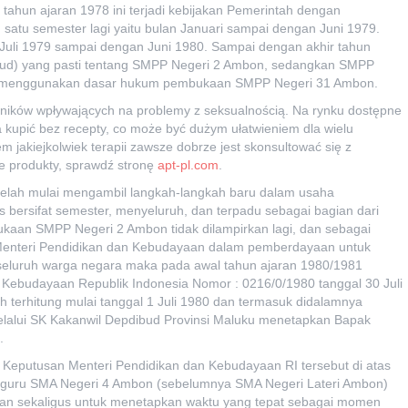
 tahun ajaran 1978 ini terjadi kebijakan Pemerintah dengan
tu semester lagi yaitu bulan Januari sampai dengan Juni 1979.
 Juli 1979 sampai dengan Juni 1980. Sampai dengan akhir tahun
bud) yang pasti tentang SMPP Negeri 2 Ambon, sedangkan SMPP
p menggunakan dasar hukum pembukaan SMPP Negeri 31 Ambon.
zynników wpływających na problemy z seksualnością. Na rynku dostępne
a kupić bez recepty, co może być dużym ułatwieniem dla wielu
 jakiejkolwiek terapii zawsze dobrze jest skonsultować się z
ie produkty, sprawdź stronę
apt-pl.com
.
telah mulai mengambil langkah-langkah baru dalam usaha
 bersifat semester, menyeluruh, dan terpadu sebagai bagian dari
kaan SMPP Negeri 2 Ambon tidak dilampirkan lagi, dan sebagai
 Menteri Pendidikan dan Kebudayaan dalam pemberdayaan untuk
eluruh warga negara maka pada awal tahun ajaran 1980/1981
Kebudayaan Republik Indonesia Nomor : 0216/0/1980 tanggal 30 Juli
terhitung mulai tanggal 1 Juli 1980 dan termasuk didalamnya
alui SK Kakanwil Depdibud Provinsi Maluku menetapkan Bapak
.
Keputusan Menteri Pendidikan dan Kebudayaan RI tersebut di atas
a guru SMA Negeri 4 Ambon (sebelumnya SMA Negeri Lateri Ambon)
dan sekaligus untuk menetapkan waktu yang tepat sebagai momen