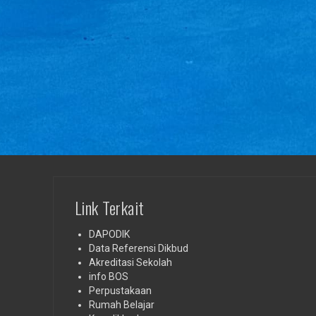
Link Terkait
DAPODIK
Data Referensi Dikbud
Akreditasi Sekolah
info BOS
Perpustakaan
Rumah Belajar