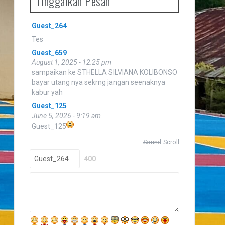
Tinggalkan Pesan
.
Guest_20
Guest_264
July 27, 2025 - 5:23 pm
Tes
Guest_659
August 1, 2025 - 12:25 pm
sampaikan ke STHELLA SILVIANA KOLIBONSO
bayar utang nya sekrng jangan seenaknya
kabur yah
Guest_125
June 5, 2026 - 9:19 am
Guest_125
Sound
Scroll
400