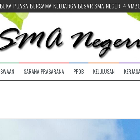
 SYUKUR HUT SEKOLAH SEKALIGUS BUKA TAHUN AJARAN 2026
 PENUTUPAN MPLS RAMAH 2026 SMA NEGERI 4 AMBON
 AJARAN 2026/2027 SMA NEGERI 4 AMBON RESMI DIBUKA
URID BARU (SPMB) SMA NEGERI 4 AMBON TAHUN AJARAN 20
LUSAN
INAN OSIS SMA NEGERI 4 AMBON
ISWAAN
SARANA PRASARANA
PPDB
KELULUSAN
KERJAS
 BUKA PUASA BERSAMA KELUARGA BESAR SMA NEGERI 4 AMB