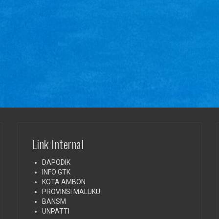
Link Internal
DAPODIK
INFO GTK
KOTA AMBON
PROVINSI MALUKU
BANSM
UNPATTI