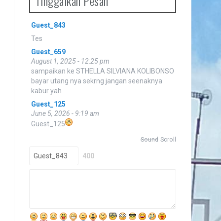
Tinggalkan Pesan
.
Guest_20
Guest_843
July 27, 2025 - 5:23 pm
Tes
Guest_659
August 1, 2025 - 12:25 pm
sampaikan ke STHELLA SILVIANA KOLIBONSO
bayar utang nya sekrng jangan seenaknya
kabur yah
Guest_125
June 5, 2026 - 9:19 am
Guest_125
Sound
Scroll
400