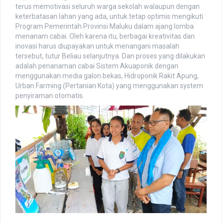
terus memotivasi seluruh warga sekolah walaupun dengan
Ian
keterbatasan lahan yang ada, untuk tetap optimis mengikuti
May 11, 2019 - 7:20 pm
Program Pemerintah Provinsi Maluku dalam ajang lomba
Hasil UJIAN NASIONAL 2019 dapat dilihat pada menu UNBK
menanam cabai. Oleh karena itu, berbagai kreativitas dan
Ian
inovasi harus diupayakan untuk menangani masalah
May 11, 2019 - 7:21 pm
tersebut, tutur Beliau selanjutnya. Dan proses yang dilakukan
Hasil UJIAN NASIONAL 2019 dapat dilihat pada menu
adalah penanaman cabai Sistem Akuaponik dengan
UNBKhttp://sman4-ambon.sch.id/un2019
menggunakan media galon bekas, Hidroponik Rakit Apung,
Ian
Urban Farming (Pertanian Kota) yang menggunakan system
May 11, 2019 - 7:22 pm
penyiraman otomatis.
Hasil UJIAN NASIONAL 2019 dapat dilihat pada
http://sman4-
ambon.sch.id/un2019
Egi
May 14, 2019 - 9:35 am
Akhirnya sy lulus. Puji Tuhan
Guest_255
January 26, 2020 - 4:54 pm
</script
Ahmad
January 26, 2020 - 4:55 pm
Woykontol