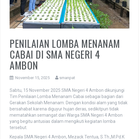
PENILAIAN LOMBA MENANAM
CABAI DI SMA NEGERI 4
AMBON
Ian
November 15, 2025
smanpat
May 8, 2019 - 6:00 pm
Selamat Datang di SMANPAT AMbon
Sabtu, 15 November 2025 SMA Negeri 4 Ambon dikunjungi
Ian
Tim Penilaian Lomba Menanam Cabai sebagai bagian dari
May 8, 2019 - 6:00 pm
Gerakan Sekolah Menanam. Dengan kondisi alam yang tidak
Semoga Situs ini dapat memberikan informasi tentang sekolah.
bersahabat karena diguyur hujan deras, sedikitpun tidak
mematahkan semangat dari Warga SMA Negeri 4 Ambon
yang begitu antusias dalam mengikuti kegiatan lomba
Guest_346
tersebut.
May 11, 2019 - 7:20 pm
Hasil UJIAN NASIONAL 2019 dapat dilihat pada menu UNBK
Kepala SMA Negeri 4 Ambon, Mezack Tentua, S.Th.,M.Pd.K