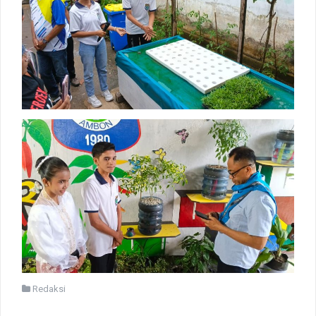
Ria
May 2, 2020 - 4:48 pm
Jam brapa dgr hasil ya
Guest_198
June 9, 2020 - 6:44 pm
Guest_606
June 9, 2020 - 8:21 pm
Tetaplah Jaya Almamaterku ...
Guest_123
June 13, 2020 - 2:47 pm
Mau tanya dong...
Guest_123
June 13, 2020 - 2:47 pm
Kenapa bukti Registrasi online siswa baru belum dikirim lewat
email yah
Guest_625
Redaksi
June 16, 2020 - 7:38 am
Bpk.ibu guru