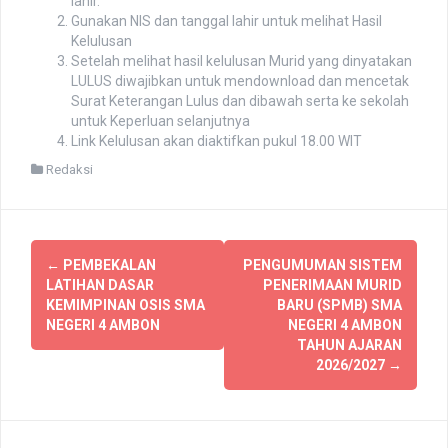
lahir.
Tetaplah Jaya Almamaterku ...
Gunakan NIS dan tanggal lahir untuk melihat Hasil
Guest_123
Kelulusan
June 13, 2020 - 2:47 pm
Setelah melihat hasil kelulusan Murid yang dinyatakan
Mau tanya dong...
LULUS diwajibkan untuk mendownload dan mencetak
Surat Keterangan Lulus dan dibawah serta ke sekolah
Guest_123
untuk Keperluan selanjutnya
June 13, 2020 - 2:47 pm
Link Kelulusan akan diaktifkan pukul 18.00 WIT
Kenapa bukti Registrasi online siswa baru belum dikirim lewat
email yah
Redaksi
Guest_625
June 16, 2020 - 7:38 am
Bpk.ibu guru
Guest_625
P
←
PEMBEKALAN
PENGUMUMAN SISTEM
June 16, 2020 - 7:39 am
LATIHAN DASAR
PENERIMAAN MURID
Setelah mencetak bukti registrasi selanjutnya apa?
o
KEMIMPINAN OSIS SMA
BARU (SPMB) SMA
Guest_65
NEGERI 4 AMBON
NEGERI 4 AMBON
s
June 22, 2020 - 9:17 am
TAHUN AJARAN
**** lulus
2026/2027
→
t
Guest_65
n
June 22, 2020 - 9:17 am
Lulus waoo